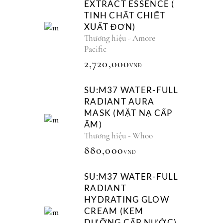
EXTRACT ESSENCE (
TINH CHẤT CHIẾT
XUẤT ĐƠN)
Thương hiệu - Amore
Pacific
2,720,000
VNĐ
SU:M37 WATER-FULL
RADIANT AURA
MASK (MẶT NẠ CẤP
ẨM)
Thương hiệu - Whoo
880,000
VNĐ
SU:M37 WATER-FULL
RADIANT
HYDRATING GLOW
CREAM (KEM
DƯỠNG CẤP NƯỚC)