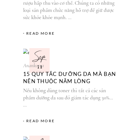
rượu hấp thu vào cơ thể. Chúng ta có những
loại sản phẩm chức năng hỗ trợ để giữ được
sức khỏe khỏe mạnh.
READ MORE
Sep
11
Anankorea
15 QUY TẮC DƯỠNG DA MÀ BẠN
NÊN THUỘC NẰM LÒNG
Nếu không dùng toner thì tất cả các sản
phẩm dưỡng da sau đó giảm tác dụng 30%...
READ MORE