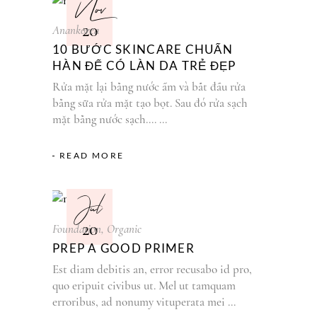
Nov
20
Anankorea
10 BƯỚC SKINCARE CHUẨN
HÀN ĐỂ CÓ LÀN DA TRẺ ĐẸP
Rửa mặt lại bằng nước ấm và bắt đầu rửa
bằng sữa rửa mặt tạo bọt. Sau đó rửa sạch
mặt bằng nước sạch....
READ MORE
Jul
20
Foundation, Organic
PREP A GOOD PRIMER
Est diam debitis an, error recusabo id pro,
quo eripuit civibus ut. Mel ut tamquam
erroribus, ad nonumy vituperata mei