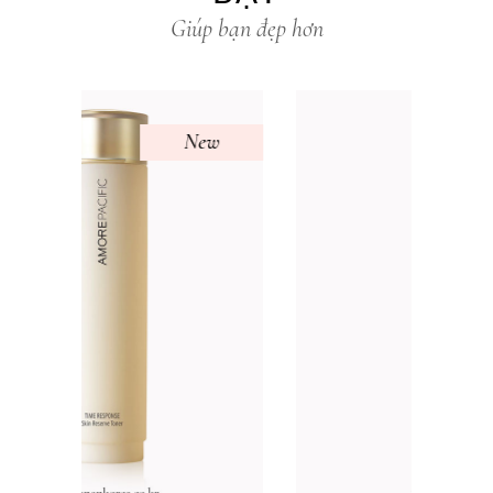
Giúp bạn đẹp hơn
w
New