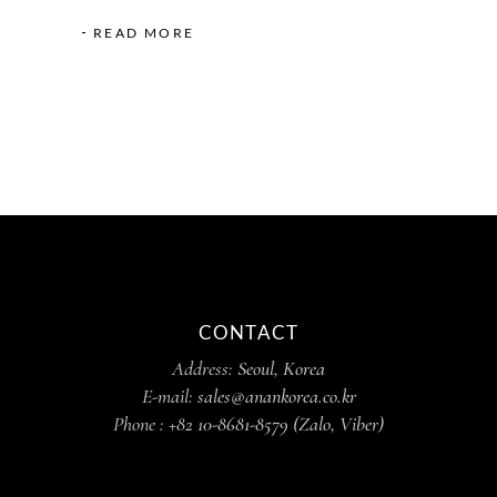
READ MORE
CONTACT
Address:
Seoul, Korea
E-mail:
sales@anankorea.co.kr
Phone :
+82 10-8681-8579 (Zalo, Viber)