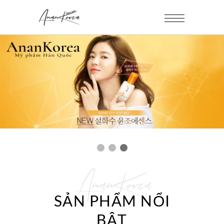
AnanKorea
SẢN PHẨM NỔI
BẬT