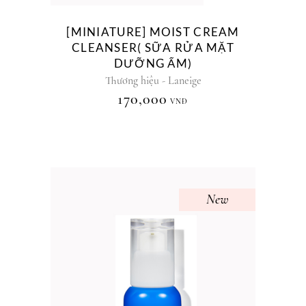
[MINIATURE] MOIST CREAM
CLEANSER( SỮA RỬA MẶT
DƯỠNG ẨM)
Thương hiệu - Laneige
170,000
VNĐ
New