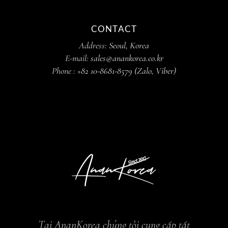
CONTACT
Address:
Seoul, Korea
E-mail:
sales@anankorea.co.kr
Phone :
+82 10-8681-8579 (Zalo, Viber)
Tại AnanKorea chúng tôi cung cấp tất