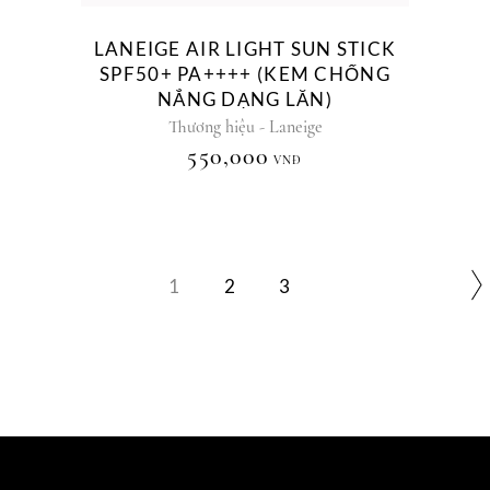
LANEIGE AIR LIGHT SUN STICK
SPF50+ PA++++ (KEM CHỐNG
NẮNG DẠNG LĂN)
Thương hiệu - Laneige
550,000
VNĐ
1
2
3