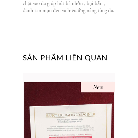
chặt vào da giúp hút bả nhờn , bụi bẩn ,
đánh tan mụn đen và hiệu ứng nâng tông da.
SẢN PHẨM LIÊN QUAN
New