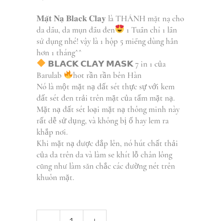
𝐌𝐚̣̆𝐭 𝐍𝐚̣ 𝐁𝐥𝐚𝐜𝐤 𝐂𝐥𝐚𝐲 là THÁNH mặt nạ cho
da dầu, da mụn đầu đen
1 Tuần chỉ 1 lần
sử dụng nhé! vậy là 1 hộp 5 miếng dùng hẳn
hơn 1 tháng^^
𝗕𝗟𝗔𝗖𝗞 𝗖𝗟𝗔𝗬 𝗠𝗔𝗦𝗞 7 in 1 của
Barulab
hot rần rần bên Hàn
Nó là một mặt nạ đất sét thực sự với kem
đất sét đen trải trên mặt của tấm mặt nạ.
Mặt nạ đất sét loại mặt nạ thông minh này
rất dễ sử dụng, và không bị ố hay lem ra
khắp nơi.
Khi mặt nạ được đắp lên, nó hút chất thải
của da trên da và làm se khít lỗ chân lông
cũng như làm săn chắc các đường nét trên
khuôn mặt.
Beauty
-
+