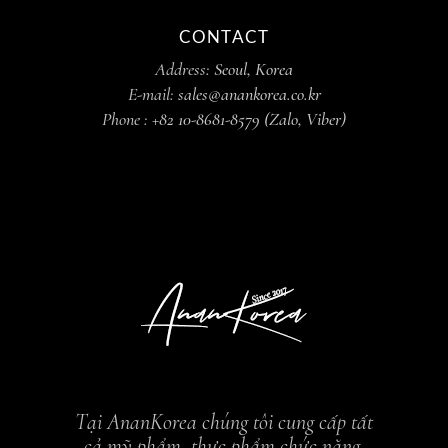
CONTACT
Address:
Seoul, Korea
E-mail:
sales@anankorea.co.kr
Phone :
+82 10-8681-8579 (Zalo, Viber)
Tại AnanKorea chúng tôi cung cấp tất
cả mỹ phẩm, thực phẩm chức năng,