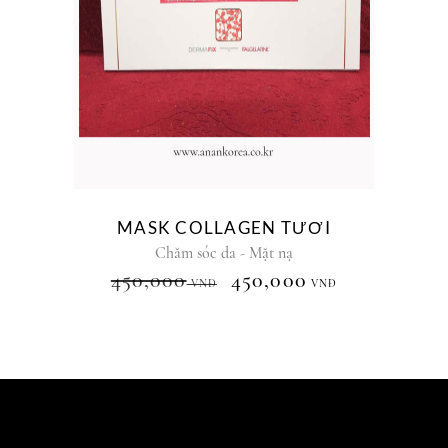
MASK COLLAGEN TƯƠI
Chăm sóc da - Mặt nạ
450,000
450,000
VNĐ
VNĐ