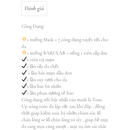
Đánh giá
Công Dụng:
1 miếng Mask = 7 công dụng tuyệt vời cho
da
1 miếng BARULAB = uống 1 viên cấp ẩm
1 viên trị mụn
1 lần tẩy da chết
1 lần hút mụn đầu đen
1 lần oxy tươi cho da
1 lần hút bã nhờn
1 lần phun sương tế bào
Công dụng nổi bật nhất của mask là Tone
Up nâng tone da lập tức sau khi đắp , đồng
thời giúp kiểm soát bả nhờn chăm sóc lổ
chân lông se lổ chân lông rỏ rệt , giúp bề mặt
da sáng mịn căng mượt , mặt nạ ôm sát thắt