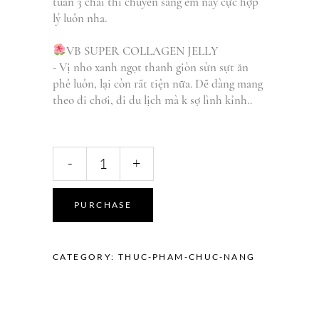
tuần 3 chai thì chuyển sang em này cực hợp
lý luôn nha.
VB SUPER COLLAGEN JELLY
- Vị nho xanh ngọt thanh giòn sừn sựt ăn
phê luôn, lại còn rất tiện nữa. Dễ dàng mang
theo đi chơi, đi du lịch mà k sợ lình kỉnh..
Beauty
-
+
Toner
quantity
PURCHASE
CATEGORY:
THUC-PHAM-CHUC-NANG