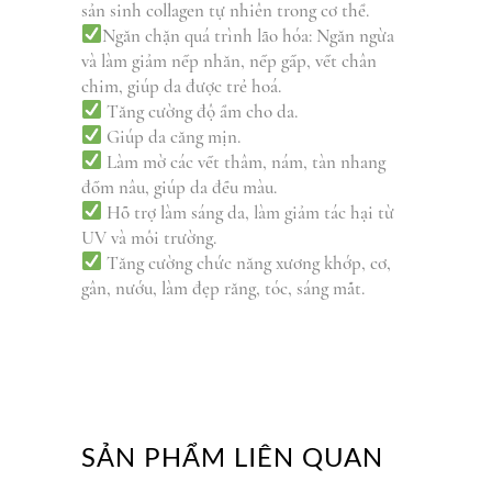
sản sinh collagen tự nhiên trong cơ thể.
Ngăn chặn quá trình lão hóa: Ngăn ngừa
và làm giảm nếp nhăn, nếp gấp, vết chân
chim, giúp da được trẻ hoá.
Tăng cường độ ẩm cho da.
Giúp da căng mịn.
Làm mờ các vết thâm, nám, tàn nhang
đốm nâu, giúp da đều màu.
Hỗ trợ làm sáng da, làm giảm tác hại từ
UV và môi trường.
Tăng cường chức năng xương khớp, cơ,
gân, nướu, làm đẹp răng, tóc, sáng mắt.
SẢN PHẨM LIÊN QUAN