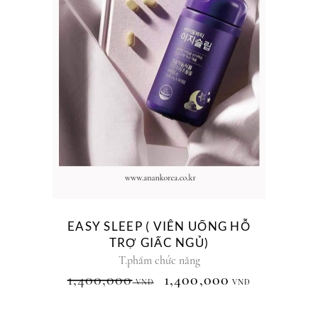
EASY SLEEP ( VIÊN UỐNG HỖ
TRỢ GIẤC NGỦ)
T.phẩm chức năng
1,400,000
1,400,000
VNĐ
VNĐ