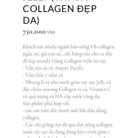
COLLAGEN ĐẸP
DA)
750,000
VNĐ
Khách em nhiều người bảo uống VB collagen
ngán nè, giá cao nè...thì hãng vừa cho ra đời
để kịp trendy Dùng Collagen style ăn vặt.
- Vẫn xịn xò từ Amore Pacific
- Vẫn chất y như cũ
- Nhưng là vị nho xanh giòn sựt sựt Jelly cô
đặc chứa 1000mg Collagen vi cá, Vitamin C
từ quả mọng và HA cấp nước căng da.
Sản phẩm phù hợp với:
- các em tuổi đôi mươi mới bắt đầu dùng
collagen.
- Các chị giống An đã qua đợt uống collagen
nước tái tạo da đang dùng liệu trình giãn 1