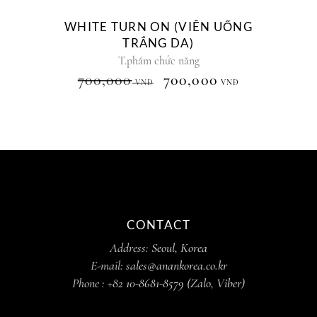
WHITE TURN ON (VIÊN UỐNG
TRẮNG DA)
T.phẩm chức năng
700,000
700,000
VNĐ
VNĐ
CONTACT
Address:
Seoul, Korea
E-mail:
sales@anankorea.co.kr
Phone :
+82 10-8681-8579 (Zalo, Viber)