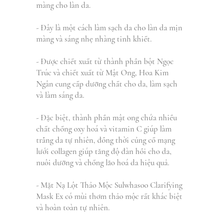
màng cho làn da.
- Đây là một cách làm sạch da cho làn da mịn
màng và sáng nhẹ nhàng tinh khiết.
- Được chiết xuất từ thành phần bột Ngọc
Trúc và chiết xuất từ Mật Ong, Hoa Kim
Ngân cung cấp dưỡng chất cho da, làm sạch
và làm sáng da.
- Đặc biệt, thành phần mật ong chứa nhiều
chất chống oxy hoá và vitamin C giúp làm
trắng da tự nhiên, đồng thời củng cố mạng
lưới collagen giúp tăng độ đàn hồi cho da,
nuôi dưỡng và chống lão hoá da hiệu quả.
- Mặt Nạ Lột Thảo Mộc Sulwhasoo Clarifying
Mask Ex có mùi thơm thảo mộc rất khác biệt
và hoàn toàn tự nhiên.