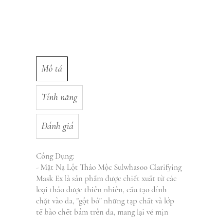
Mô tả
Tính năng
Đánh giá
Công Dụng:
- Mặt Nạ Lột Thảo Mộc Sulwhasoo Clarifying
Mask Ex là sản phẩm được chiết xuất từ các
loại thảo dược thiên nhiên, cấu tạo dính
chặt vào da, "gột bỏ" những tạp chất và lớp
tế bào chết bám trên da, mang lại vẻ mịn