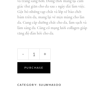
và tráng sáng hơn. Đồng thời mang lại cảm
giác thư giãn cho da sau 1 ngày dài làm việc.
Gột bỏ những tạp chất và lớp tế bào chết
bám trên da, mang lại vẻ mịn màng cho làn
da. Cung cấp dưỡng chất cho da, làm sạch và
làm sáng da. Củng cố mạng lưới collagen giúp
tăng độ đàn hồi cho da.
Beauty
-
+
Toner
quantity
PURCHASE
CATEGORY:
SULWHASOO