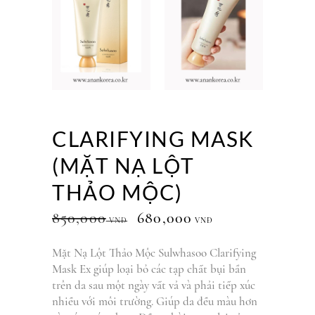
CLARIFYING MASK
(MẶT NẠ LỘT
THẢO MỘC)
850,000
680,000
VNĐ
VNĐ
Mặt Nạ Lột Thảo Mộc Sulwhasoo Clarifying
Mask Ex giúp loại bỏ các tạp chất bụi bẩn
trên da sau một ngày vất vả và phải tiếp xúc
nhiều với môi trường. Giúp da đều màu hơn